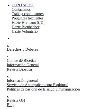
CONTACTO
Contáctanos
Trabaja con nosotros
Preguntas frecuentes
Hazte Hermano SJD
Hazte Bienhechor
Hazte Voluntario
.
-
Derechos y Deberes
-
Comité de Bioética
Información General
Revista Bioética
-
Información general
Servicio de Acompañamiento Espíritual
Políticas de pastoral de la salud y humanización
-
Revista OH
Blog