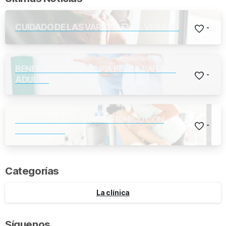
CUIDADO DE LAS VÁRICES EN EL VERANO
-
BENEFICIOS DE TERAPIA FÍSICA PARA EL
-
ADULTO
CONTROLA EL DOLOR CRÓNICO CON
-
FISITERAPIA
Categorías
La clínica
Síguenos