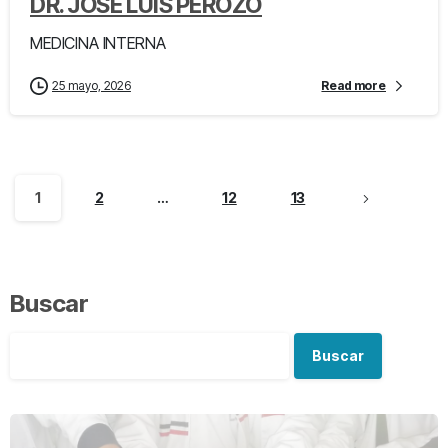
DR. JOSE LUIS PEROZO
MEDICINA INTERNA
25 mayo, 2026
Read more
1
2
…
12
13
Buscar
Buscar